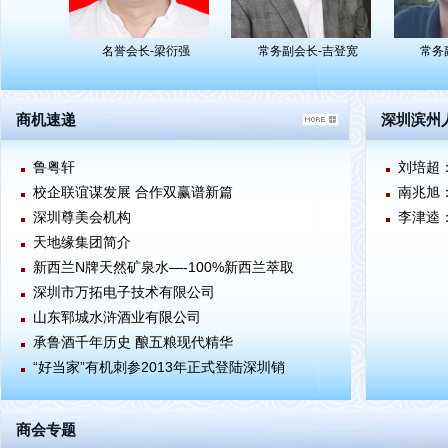
会长-毛秀奎
常务副会长-刘小娟
名誉会长-梁衍强
商机速递
深圳滨州
鲁粤轩
刘培超
校企联谊谋发展 合作双赢谱新篇
南兆旭：
深圳尊美会机构
李津逵
天地缘集团简介
新西兰N牌天然矿泉水—-100%新西兰萃取
深圳市万拓电子技术有限公司
山东郓城水浒酒业有限公司
承鲁酒千年历史 酿五粮现代精华
“好当家”有机刺参2013年正式登陆深圳销
商会专题