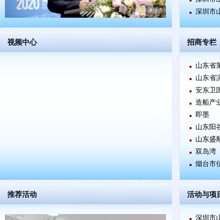
1
2
3
4
5
深圳市
视频中心
招商专栏
山东省
山东省
1
安东卫
造船产
即墨
山东阳
山东盛
双岛湾
烟台市
推荐活动
活动与项
深圳市